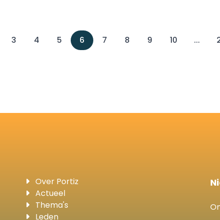
3
4
5
6
7
8
9
10
...
Over Portiz
N
Actueel
Thema's
On
Leden