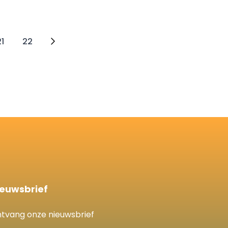
21
22
ieuwsbrief
tvang onze nieuwsbrief