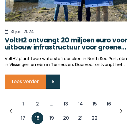
31 jan. 2024
VoltH2 ontvangt 20 miljoen euro voor
uitbouw infrastructuur voor groene
waterstof in North Sea Port
VoltH2 plant twee waterstoffabrieken in North Sea Port, één
in Vlissingen en één in Terneuzen. Daarvoor ontvangt het
bedrijf een Europese subsidie. Eind dit jaar starten de
werkzaamheden.
Lees verder
1
2
...
13
14
15
16
17
18
19
20
21
22