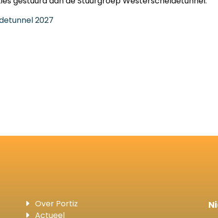
ties gestuurd aan de Stuurgroep Westerscheldetunnel.
detunnel 2027
Over Portiz
N
Actueel